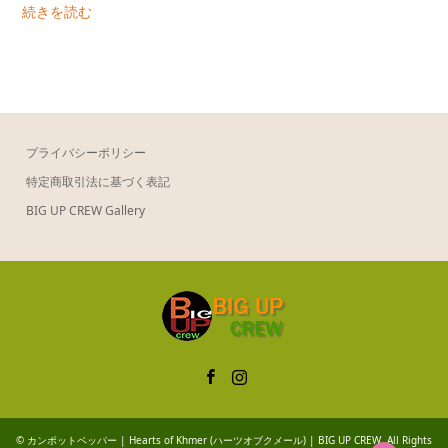
続きを読む
価
の
格
価
は
格
¥500
は
で
¥480
し
で
プライバシーポリシー
た。
す。
特定商取引法に基づく表記
BIG UP CREW Gallery
Facebook
Instagram
©
カンポットペッパー | Hearts of Khmer (ハーツオブクメール) | BIG UP CREW
. All Rights