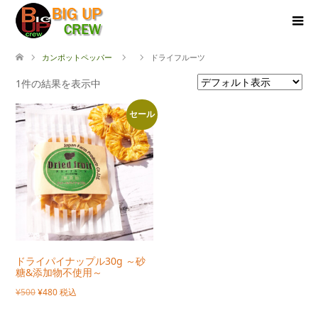
カンポットペッパー
ドライフルーツ
1件の結果を表示中
セール
ドライパイナップル30g ～砂
糖&添加物不使用～
元
現
¥
500
¥
480
税込
の
在