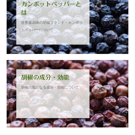
カンポットペッパーと
新商品カンポットペッパーティー
は
世界最高峰の胡椒ブランド・カンポッ
お取引様募集のお知らせ
トペッパーについて
【SALE開催中】カンポットペッパーの手土産のご案内
胡椒の成分・効能
胡椒の気になる成分・効能について