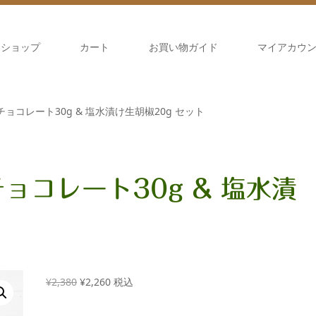
ショップ
カート
お買い物ガイド
マイアカウ
Bar チョコレート30g & 塩水漬け生胡椒20g セット
r チョコレート30g & 塩水漬
元
現
¥
2,380
¥
2,260
税込
の
在