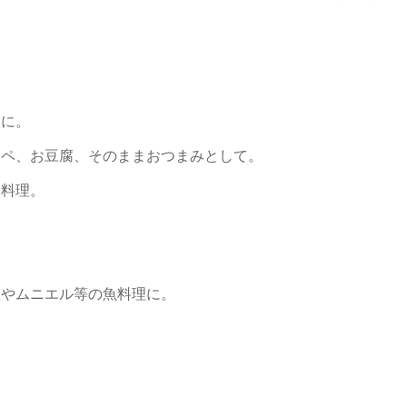
飯に。
ッペ、お豆腐、そのままおつまみとして。
卵料理。
理やムニエル等の魚料理に。