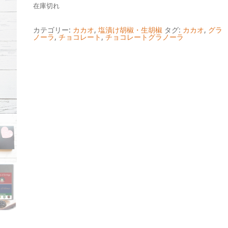
在庫切れ
価
の
格
価
カテゴリー:
カカオ
,
塩漬け胡椒・生胡椒
タグ:
カカオ
,
グラ
ノーラ
,
チョコレート
,
チョコレートグラノーラ
は
格
¥2,380
は
で
¥2,260
し
で
た。
す。