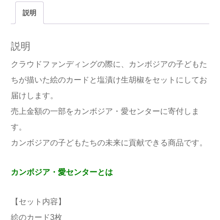
ど
も
説明
た
ち
の
絵
説明
の
カ
ー
クラウドファンディングの際に、カンボジアの子どもた
ド
＆
ちが描いた絵のカードと塩漬け生胡椒をセットにしてお
塩
漬
け
届けします。
生
胡
売上金額の一部をカンボジア・愛センターに寄付しま
椒
10g
す。
【寄
付
型
カンボジアの子どもたちの未来に貢献できる商品です。
商
品】
個
カンボジア・愛センターとは
【セット内容】
絵のカード3枚