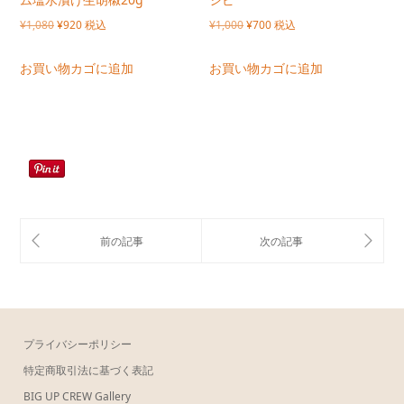
元
現
元
現
¥
1,080
¥
920
税込
¥
1,000
¥
700
税込
の
在
の
在
お買い物カゴに追加
お買い物カゴに追加
価
の
価
の
格
価
格
価
は
格
は
格
¥1,080
は
¥1,000
は
で
¥920
で
¥700
し
で
し
で
た。
す。
た。
す。
プライバシーポリシー
特定商取引法に基づく表記
BIG UP CREW Gallery