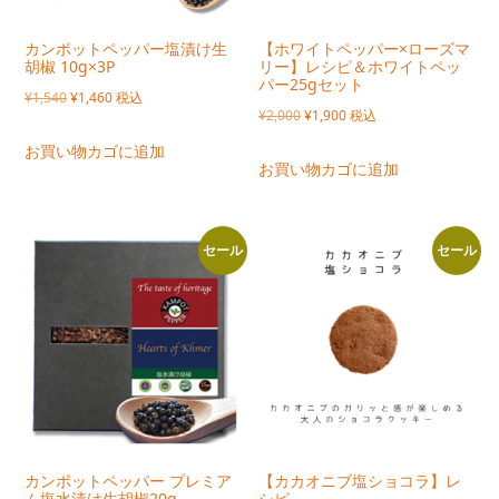
カンポットペッパー塩漬け生
【ホワイトペッパー×ローズマ
胡椒 10g×3P
リー】レシピ＆ホワイトペッ
パー25gセット
元
現
¥
1,540
¥
1,460
税込
元
現
¥
2,000
¥
1,900
税込
の
在
の
在
お買い物カゴに追加
価
の
お買い物カゴに追加
価
の
格
価
格
価
は
格
は
格
¥1,540
は
セール
セール
¥2,000
は
で
¥1,460
で
¥1,900
し
で
し
で
た。
す。
た。
す。
カンポットペッパー プレミア
【カカオニブ塩ショコラ】レ
ム塩水漬け生胡椒20g
シピ