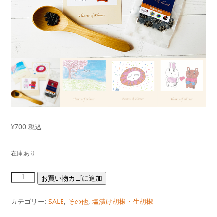
¥
700
税込
在庫あり
カ
お買い物カゴに追加
ン
ボ
ジ
カテゴリー:
SALE
,
その他
,
塩漬け胡椒・生胡椒
ア
の
子